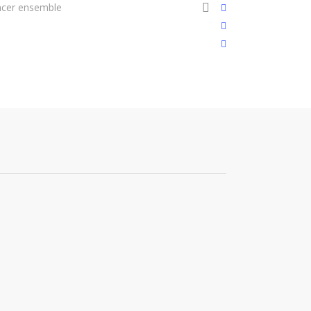
search
cer ensemble
Soutenir la cause
twitter
facebook
linkedin
youtube
instagram
flickr