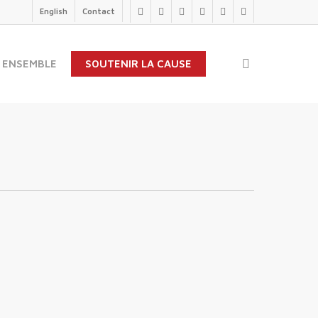
English
Contact
twitter
facebook
linkedin
youtube
instagram
flickr
search
 ENSEMBLE
SOUTENIR LA CAUSE