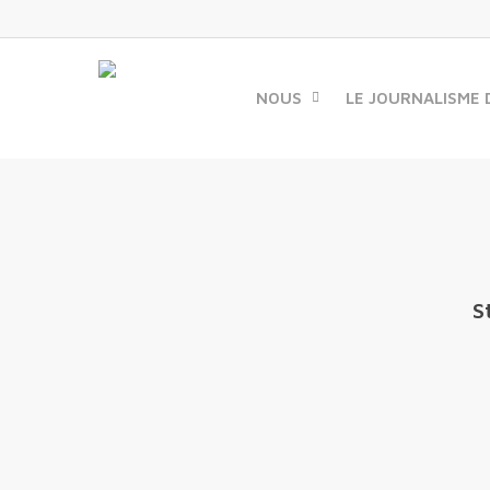
Skip
to
main
content
NOUS
LE JOURNALISME 
S