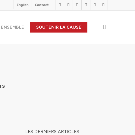
English
Contact
twitter
facebook
linkedin
youtube
instagram
flickr
search
 ENSEMBLE
SOUTENIR LA CAUSE
rs
LES DERNIERS ARTICLES