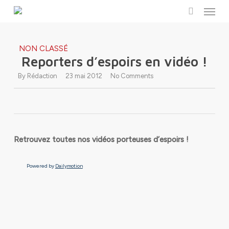
Menu
Skip
to
search
main
content
NON CLASSÉ
Reporters d’espoirs en vidéo !
By
Rédaction
23 mai 2012
No Comments
Retrouvez toutes nos vidéos porteuses d’espoirs !
Powered by
Dailymotion