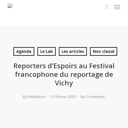
Menu
Skip
to
search
main
content
Agenda
Le Lab
Les articles
Non classé
Reporters d’Espoirs au Festival
francophone du reportage de
Vichy
By
Rédaction
11 février 2020
No Comments