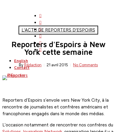
Skip
to
twitter
main
facebook
content
linkedin
L'ACTU DE REPORTERS D'ESPOIRS
youtube
Reporters d'Espoirs à New
instagram
search
Menu
flickr
York cette semaine
English
By
Rédaction
21 avril 2015
No Comments
Contact
Reporters d’Espoirs s’envole vers New York City, à la
rencontre de journalistes et confrères américains et
francophones engagés dans le monde des médias.
L’occasion notamment de rencontrer nos confrères du
Solutions Journalism Network
, organisation lancée il y a