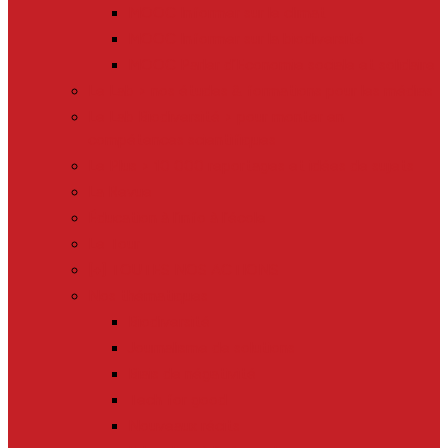
MOOC Informer sur le climat
MOOC Informer sur la biodiversité
MOOC Parler d’Economie sociale et solidaire
Le Lab > nos études & formations pour les médias
Le Lab Biodiversité > pour monter en
compétences scientifiques
Le Plus > 10 000 reportages et idées de sujets
La Revue
Éducation à l’info à l’école
Le Tour
[+] TOUTES NOS ACTIONS
Nos thématiques
Biodiversité
Journalisme de solutions
Biais de négativité
Tech for good
Nouveaux récits