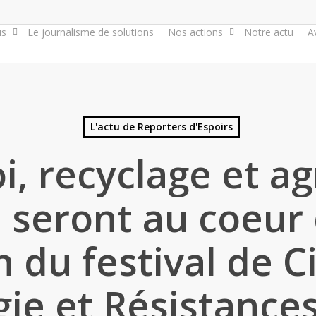
us
Le journalisme de solutions
Nos actions
Notre actu
A
L'actu de Reporters d'Espoirs
, recyclage et ag
 seront au coeur 
n du festival de 
gie et Résistances