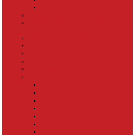
MOOC Parler d’Economie sociale et solidaire
Le Lab > nos études & formations pour les médias
Le Lab Biodiversité > pour monter en
compétences scientifiques
Le Plus > 10 000 reportages et idées de sujets
La Revue
Éducation à l’info à l’école
Le Tour
[+] TOUTES NOS ACTIONS
Nos thématiques
Biodiversité
Journalisme de solutions
Biais de négativité
Tech for good
Nouveaux récits
Education à l’information
Climat