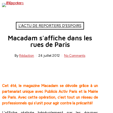
Skip
search
Menu
to
main
content
L'ACTU DE REPORTERS D'ESPOIRS
Macadam s'affiche dans les
rues de Paris
By
Rédaction
24 juillet 2012
No Comments
Cet été, le magazine Macadam se dévoile grâce à un
partenariat unique avec Publicis Activ Paris et la Mairie
de Paris. Avec cette opération, c’est tout un réseau de
professionnels qui s’unit pour agir contre la précarité!
L’affiche réalisée bénévolement par les équipes