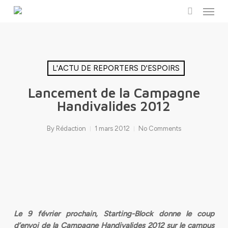
Menu
Skip
to
search
main
content
L'ACTU DE REPORTERS D'ESPOIRS
Lancement de la Campagne
Handivalides 2012
By
Rédaction
1 mars 2012
No Comments
Le 9 février prochain, Starting-Block donne le coup
d’envoi de la Campagne Handivalides 2012 sur le campus