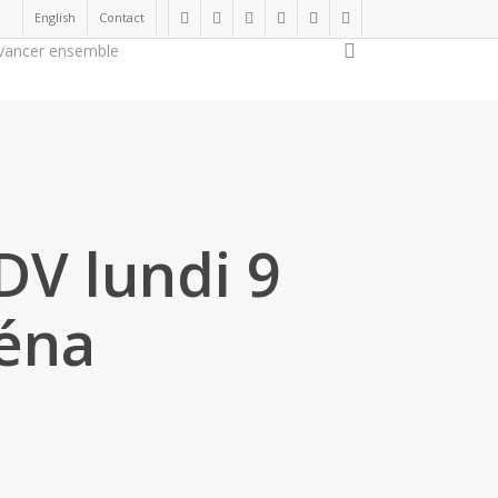
English
Contact
twitter
facebook
linkedin
youtube
instagram
flickr
search
vancer ensemble
Soutenir la cause
DV lundi 9
Iéna