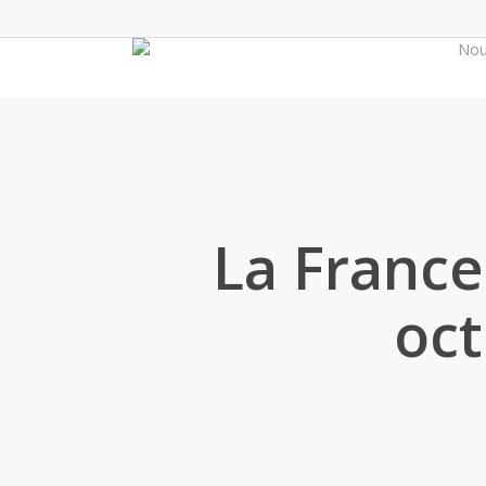
Skip
to
No
main
content
La France
oct