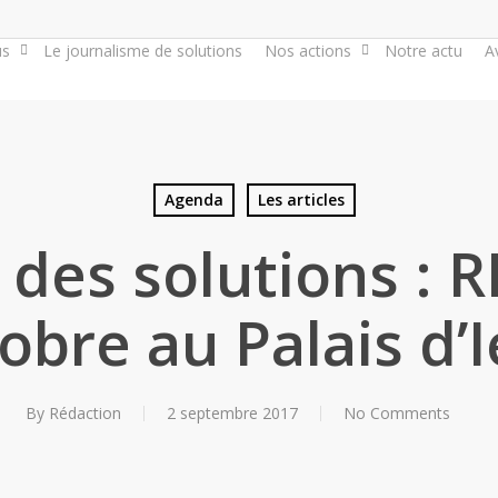
us
Le journalisme de solutions
Nos actions
Notre actu
A
Agenda
Les articles
 des solutions : R
obre au Palais d’
By
Rédaction
2 septembre 2017
No Comments