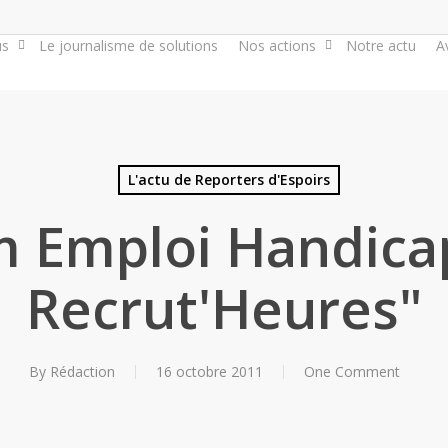
us
Le journalisme de solutions
Nos actions
Notre actu
A
L'actu de Reporters d'Espoirs
 Emploi Handica
Recrut'Heures"
By
Rédaction
16 octobre 2011
One Comment