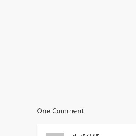
One Comment
SLT-A77
dit :