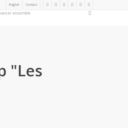
English
Contact
twitter
facebook
linkedin
youtube
instagram
flickr
search
vancer ensemble
Soutenir la cause
p "Les