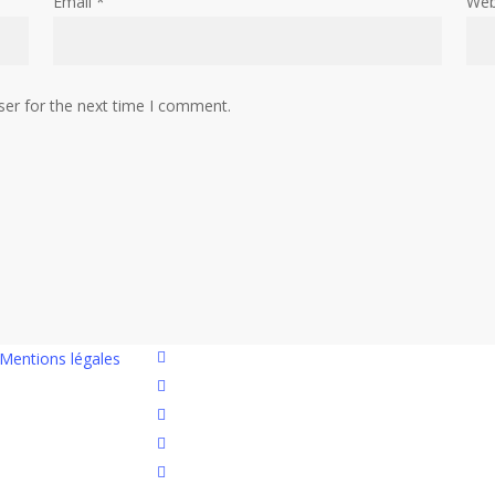
Email
*
Web
ser for the next time I comment.
twitter
Mentions légales
facebook
linkedin
youtube
flickr