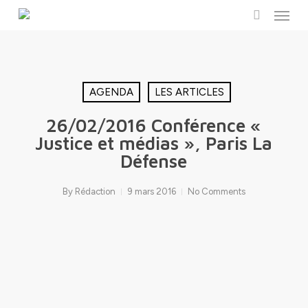
Menu
Skip
to
search
main
content
AGENDA
LES ARTICLES
26/02/2016 Conférence «
Justice et médias », Paris La
Défense
By
Rédaction
9 mars 2016
No Comments