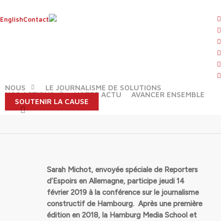
Skip
to
t
English
Contact
main
f
content
l
AGENDA
LE LAB
LES ARTICLES
y
14/2/2019 . A Hambourg pour la
i
Conférence 2019 du journalisme
f
constructif
NOUS
LE JOURNALISME DE SOLUTIONS
NOS ACTIONS
NOTRE ACTU
AVANCER ENSEMBLE
By
Rédaction
14 février 2019
No Comments
SOUTENIR LA CAUSE
search
Sarah Michot, envoyée spéciale de Reporters
d’Espoirs en Allemagne, participe jeudi 14
février 2019 à la conférence sur le journalisme
constructif de Hambourg. Après une première
édition en 2018, la Hamburg Media School et