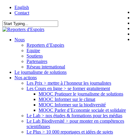
Skip
English
t
to
Contact
f
main
l
content
y
Close
i
Search
f
search
Menu
Nous
Reporters d’Espoirs
Equipe
Soutiens
Partenaires
Réseau international
Le journalisme de solutions
Nos actions
Les Prix > mettre à l’honneur les journalistes
Les Cours en ligne > se former gratuitement
MOOC Pratiquer le journalisme de solutions
MOOC Informer sur le climat
MOOC Informer sur la biodiversité
MOOC Parler d’Economie sociale et solidaire
Le Lab > nos études & formations pour les médias
Le Lab Biodiversité > pour monter en compétences
scientifiques
Le Plus > 10 000 reportages et idées de sujets