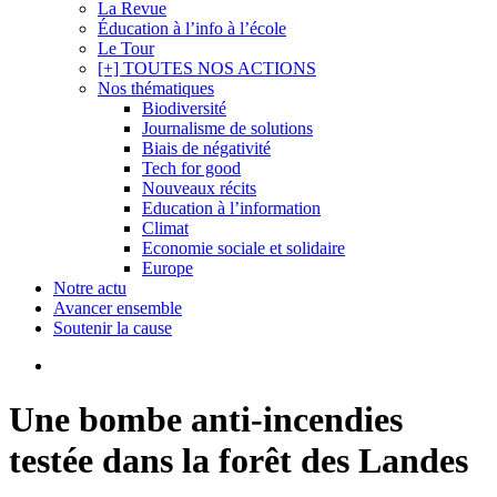
La Revue
Éducation à l’info à l’école
Le Tour
[+] TOUTES NOS ACTIONS
Nos thématiques
Biodiversité
Journalisme de solutions
Biais de négativité
Tech for good
Nouveaux récits
Education à l’information
Climat
Economie sociale et solidaire
Europe
Notre actu
Avancer ensemble
Soutenir la cause
search
Une bombe anti-incendies
testée dans la forêt des Landes