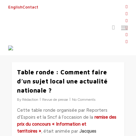
Skip
twitt
English
Contact
to
search
face
main
linke
Menu
content
Tag
yout
Des voyages solidaires
inst
flickr
Table ronde : Comment faire
0
d’un sujet local une actualité
nationale ?
By
Rédaction
Revue de presse
No Comments
Cette table ronde organisée par Reporters
d’Espoirs et la Sncf à l’occasion de la
remise des
prix du concours « Information et
territoires »
, était animée par
Jacques