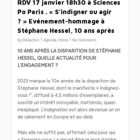
RDV 17 janvier 18h30 à Sciences
Po Paris . « S’indigner ou agir
? » Evénement-hommage à
Stéphane Hessel, 10 ans après
By
Rédaction
Agenda
,
Home
No Comments
10 ANS APRÈS LA DISPARITION DE STÉPHANE
HESSEL, QUELLE ACTUALITÉ POUR
L’ENGAGEMENT ?
2023 marque la 10e année de la disparition de
Stéphane Hessel, dont le manifeste « Indignez-
vous !”, diffusé à 4,5 millions d’exemplaires, a
suscité un intérêt incroyable, inattendu, quasi-
inexpliqué. L’indignation est alors devenue un cri
de ralliement en Europe et au-delà.
Mais elle ne suffit pas, affirmait celui pour qui
« Engagez-vous ! » devait être le mot d’ordre