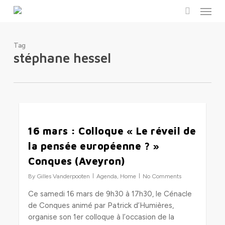
Menu
Skip
to
search
main
content
Tag
stéphane hessel
0
16 mars : Colloque « Le réveil de
la pensée européenne ? »
Conques (Aveyron)
By
Gilles Vanderpooten
Agenda
,
Home
No Comments
Ce samedi 16 mars de 9h30 à 17h30, le Cénacle
de Conques animé par Patrick d’Humières,
organise son 1er colloque à l’occasion de la