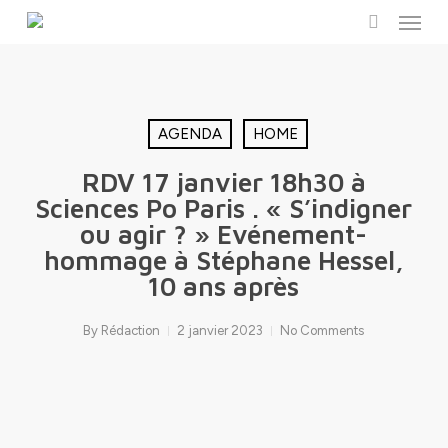
Menu
Skip
to
search
main
content
AGENDA
HOME
RDV 17 janvier 18h30 à
Sciences Po Paris . « S’indigner
ou agir ? » Evénement-
hommage à Stéphane Hessel,
10 ans après
By
Rédaction
2 janvier 2023
No Comments