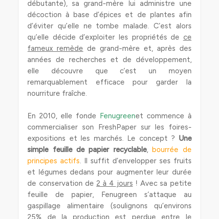
débutante), sa grand-mère lui administre une
décoction à base d’épices et de plantes afin
d’éviter qu’elle ne tombe malade. C’est alors
qu’elle décide d’exploiter les propriétés de
ce
fameux remède
de grand-mère et, après des
années de recherches et de développement,
elle découvre que c’est un moyen
remarquablement efficace pour garder la
nourriture fraîche.
En 2010, elle fonde
Fenugreen
et commence à
commercialiser son FreshPaper sur les foires-
expositions et les marchés. Le concept ?
Une
simple feuille de papier recyclable
,
bourrée de
principes actifs
. Il suffit d’envelopper ses fruits
et légumes dedans pour augmenter leur durée
de conservation de
2 à 4 jours
! Avec sa petite
feuille de papier, Fenugreen s’attaque au
gaspillage alimentaire (soulignons qu’environs
25% de la production est perdue entre le