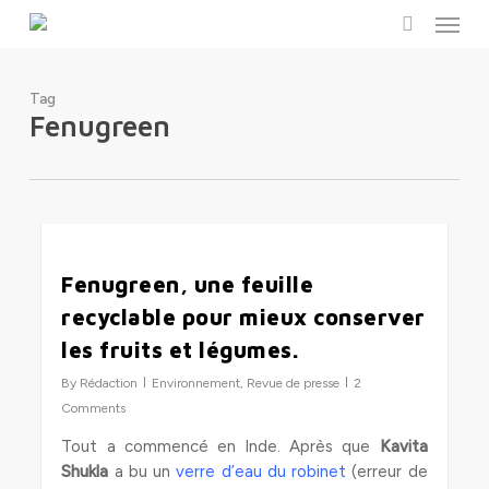
Menu
Skip
to
search
main
content
Tag
Fenugreen
0
Fenugreen, une feuille
recyclable pour mieux conserver
les fruits et légumes.
By
Rédaction
Environnement
,
Revue de presse
2
Comments
Tout a commencé en Inde. Après que
Kavita
Shukla
a bu un
verre d’eau du robinet
(erreur de