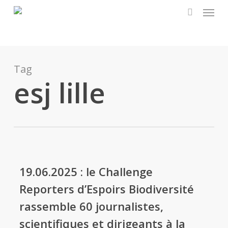
Menu
Skip
to
search
main
content
Tag
esj lille
19.06.2025 : le Challenge
Reporters d’Espoirs Biodiversité
rassemble 60 journalistes,
scientifiques et dirigeants à la