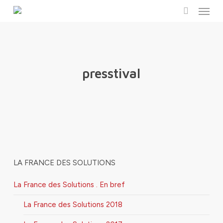
Menu
Skip
to
search
main
content
presstival
LA FRANCE DES SOLUTIONS
La France des Solutions . En bref
La France des Solutions 2018