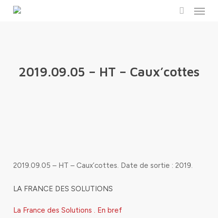
Menu
Skip
to
search
main
content
2019.09.05 – HT – Caux’cottes
2019.09.05 – HT – Caux’cottes
. Date de sortie : 2019.
LA FRANCE DES SOLUTIONS
La France des Solutions . En bref