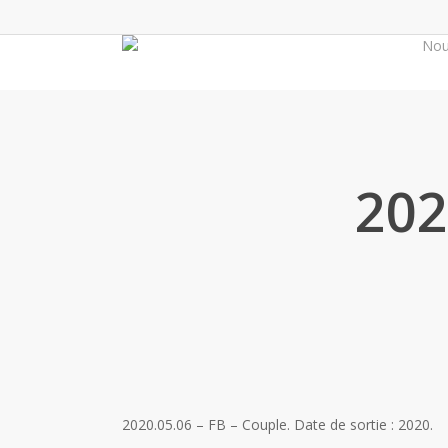
Skip
to
No
main
content
202
2020.05.06 – FB – Couple
. Date de sortie : 2020.