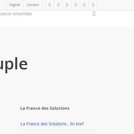
English
Contact
twitter
facebook
linkedin
youtube
instagram
flickr
search
vancer ensemble
Soutenir la cause
uple
La France des Solutions
La France des Solutions . En bref