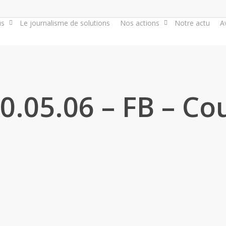
us
Le journalisme de solutions
Nos actions
Notre actu
A
0.05.06 – FB – Co