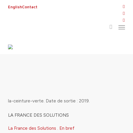
Skip
twitt
English
Contact
to
search
face
main
linke
Menu
content
yout
inst
flickr
la-ceinture-verte
la-ceinture-verte
. Date de sortie : 2019.
LA FRANCE DES SOLUTIONS
La France des Solutions . En bref