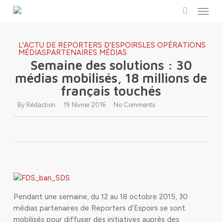
Menu
Skip
to
search
main
content
L'ACTU DE REPORTERS D'ESPOIRS
LES OPÉRATIONS
MÉDIAS
PARTENAIRES MÉDIAS
Semaine des solutions : 30
médias mobilisés, 18 millions de
français touchés
By
Rédaction
19 février 2016
No Comments
Pendant une semaine, du 12 au 18 octobre 2015, 30
médias partenaires de Reporters d’Espoirs se sont
mobilisés pour diffuser des initiatives auprès des