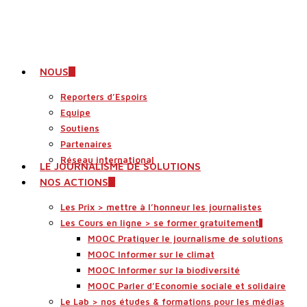
Skip
Close
to
main
Menu
content
search
Menu
NOUS
Reporters d’Espoirs
Equipe
Soutiens
Partenaires
Réseau international
LE JOURNALISME DE SOLUTIONS
NOS ACTIONS
Les Prix > mettre à l’honneur les journalistes
Les Cours en ligne > se former gratuitement
MOOC Pratiquer le journalisme de solutions
MOOC Informer sur le climat
MOOC Informer sur la biodiversité
MOOC Parler d’Economie sociale et solidaire
Le Lab > nos études & formations pour les médias