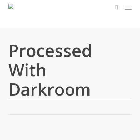
Menu
Skip
to
search
main
content
Processed
With
Darkroom