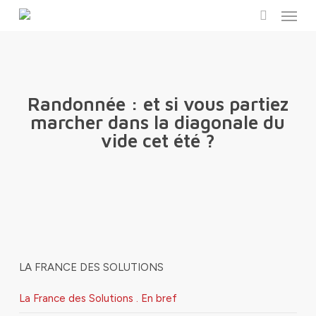
Menu
Skip
to
search
main
content
Randonnée : et si vous partiez
marcher dans la diagonale du
vide cet été ?
LA FRANCE DES SOLUTIONS
La France des Solutions . En bref