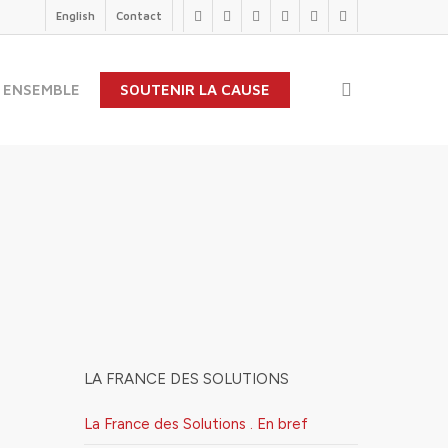
English
Contact
twitter
facebook
linkedin
youtube
instagram
flickr
search
 ENSEMBLE
SOUTENIR LA CAUSE
LA FRANCE DES SOLUTIONS
La France des Solutions . En bref