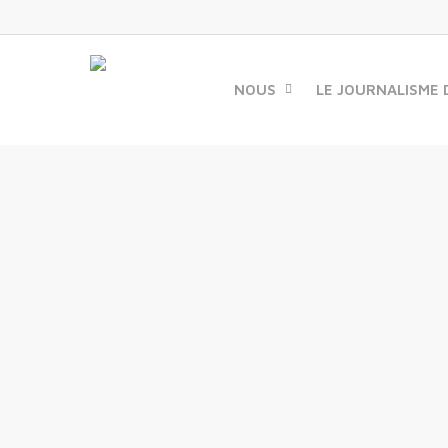
Skip
to
main
content
NOUS
LE JOURNALISME 