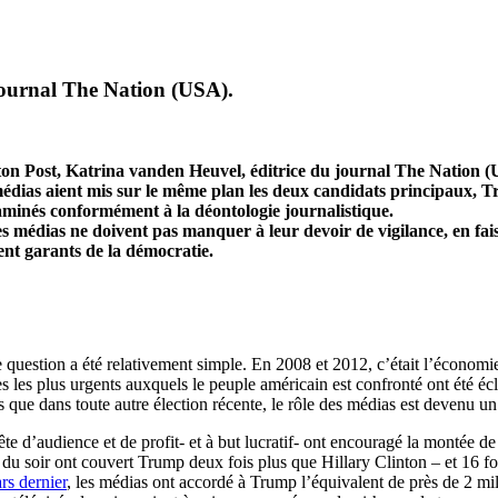
ournal The Nation (USA).
n Post, Katrina vanden Heuvel, éditrice du journal The Nation (USA
médias aient mis sur le même plan les deux candidats principaux, Tr
xaminés conformément à la déontologie journalistique.
es médias ne doivent pas manquer à leur devoir de vigilance, en faisa
ient garants de la démocratie.
 question a été relativement simple. En 2008 et 2012, c’était l’économie.
 les plus urgents auxquels le peuple américain est confronté ont été écli
que dans toute autre élection récente, le rôle des médias est devenu un
e d’audience et de profit- et à but lucratif- ont encouragé la montée de 
sés du soir ont couvert Trump deux fois plus que Hillary Clinton – et 16 
rs dernier
, les médias ont accordé à Trump l’équivalent de près de 2 mil