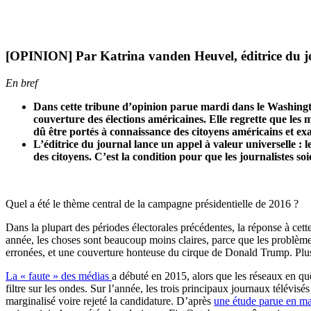
[OPINION] Par Katrina vanden Heuvel, éditrice du j
En bref
Dans cette tribune d’opinion parue mardi dans le Washingto
couverture des élections américaines. Elle regrette que les 
dû être portés à connaissance des citoyens américains et e
L’éditrice du journal lance un appel à valeur universelle : l
des citoyens. C’est la condition pour que les journalistes so
Quel a été le thème central de la campagne présidentielle de 2016 ?
Dans la plupart des périodes électorales précédentes, la réponse à cette
année, les choses sont beaucoup moins claires, parce que les problèmes
erronées, et une couverture honteuse du cirque de Donald Trump. Plus 
La « faute » des médias
a débuté en 2015, alors que les réseaux en quêt
filtre sur les ondes. Sur l’année, les trois principaux journaux télévi
marginalisé voire rejeté la candidature. D’après
une étude parue en ma