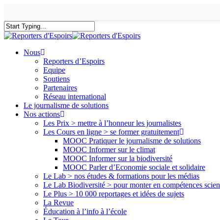
Skip
to
main
content
Close
Search
search
Menu
Nous
Reporters d’Espoirs
Equipe
Soutiens
Partenaires
Réseau international
Le journalisme de solutions
Nos actions
Les Prix > mettre à l’honneur les journalistes
Les Cours en ligne > se former gratuitement
MOOC Pratiquer le journalisme de solutions
MOOC Informer sur le climat
MOOC Informer sur la biodiversité
MOOC Parler d’Economie sociale et solidaire
Le Lab > nos études & formations pour les médias
Le Lab Biodiversité > pour monter en compétences scien
Le Plus > 10 000 reportages et idées de sujets
La Revue
Éducation à l’info à l’école