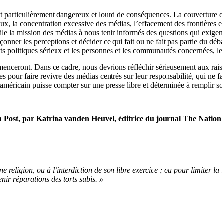
articulièrement dangereux et lourd de conséquences. La couverture de ce
x, la concentration excessive des médias, l’effacement des frontières en
e la mission des médias à nous tenir informés des questions qui exigent n
açonner les perceptions et décider ce qui fait ou ne fait pas partie du dé
ébats politiques sérieux et les personnes et les communautés concernées, 
nceront. Dans ce cadre, nous devrions réfléchir sérieusement aux raisons
pour faire revivre des médias centrés sur leur responsabilité, qui ne fass
 américain puisse compter sur une presse libre et déterminée à remplir s
n Post, par Katrina vanden Heuvel, éditrice du journal The Natio
religion, ou à l’interdiction de son libre exercice ; ou pour limiter la l
ir réparations des torts subis. »