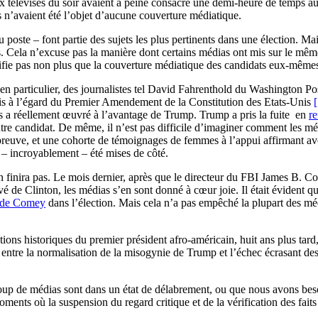
x télévisés du soir avaient à peine consacré une demi-heure de temps au
 n’avaient été l’objet d’aucune couverture médiatique.
 poste – font partie des sujets les plus pertinents dans une élection. Ma
s. Cela n’excuse pas la manière dont certains médias ont mis sur le mêm
stifie pas non plus que la couverture médiatique des candidats eux-même
n particulier, des journalistes tel David Fahrenthold du Washington Pos
is à l’égard du Premier Amendement de la Constitution des Etats-Unis
[
ets a réellement œuvré à l’avantage de Trump. Trump a pris la fuite en
re
e candidat. De même, il n’est pas difficile d’imaginer comment les média
preuve, et une cohorte de témoignages de femmes à l’appui affirmant avoi
t – incroyablement – été mises de côté.
’en finira pas. Le mois dernier, après que le directeur du FBI James B.
ivé de Clinton, les médias s’en sont donné à cœur joie. Il était évident 
e de Comey
dans l’élection. Mais cela n’a pas empêché la plupart des mé
cations historiques du premier président afro-américain, huit ans plus tar
ien entre la normalisation de la misogynie de Trump et l’échec écrasant de
coup de médias sont dans un état de délabrement, ou que nous avons beso
 moments où la suspension du regard critique et de la vérification des fait