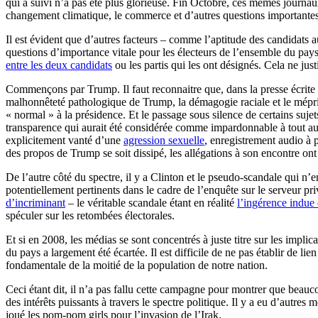
qui a suivi n’a pas été plus glorieuse. Fin Octobre, ces mêmes journau
changement climatique, le commerce et d’autres questions importantes
Il est évident que d’autres facteurs – comme l’aptitude des candidats au
questions d’importance vitale pour les électeurs de l’ensemble du pay
entre les deux candidats
ou les partis qui les ont désignés. Cela ne ju
Commençons par Trump. Il faut reconnaitre que, dans la presse écrite e
malhonnêteté pathologique de Trump, la démagogie raciale et le mépr
« normal » à la présidence. Et le passage sous silence de certains suj
transparence qui aurait été considérée comme impardonnable à tout autr
explicitement vanté d’une
agression sexuelle
, enregistrement audio à 
des propos de Trump se soit dissipé, les allégations à son encontre on
De l’autre côté du spectre, il y a Clinton et le pseudo-scandale qui n
potentiellement pertinents dans le cadre de l’enquête sur le serveur pr
d’incriminant
– le véritable scandale étant en réalité
l’ingérence indu
spéculer sur les retombées électorales.
Et si en 2008, les médias se sont concentrés à juste titre sur les impli
du pays a largement été écartée. Il est difficile de ne pas établir de l
fondamentale de la moitié de la population de notre nation.
Ceci étant dit, il n’a pas fallu cette campagne pour montrer que beau
des intérêts puissants à travers le spectre politique. Il y a eu d’autres
joué les pom-pom girls pour l’invasion de l’Irak.