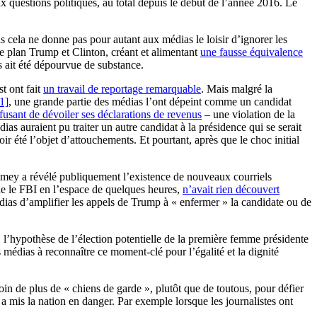
x questions politiques, au total depuis le début de l’année 2016. Le
is cela ne donne pas pour autant aux médias le loisir d’ignorer les
e plan Trump et Clinton, créant et alimentant
une fausse équivalence
s ait été dépourvue de substance.
t ont fait
un travail de reportage remarquable
. Mais malgré la
1]
, une grande partie des médias l’ont dépeint comme un candidat
fusant de dévoiler ses déclarations de revenus
– une violation de la
s auraient pu traiter un autre candidat à la présidence qui se serait
r été l’objet d’attouchements. Et pourtant, après que le choc initial
 Comey a révélé publiquement l’existence de nouveaux courriels
que le FBI en l’espace de quelques heures,
n’avait rien découvert
dias d’amplifier les appels de Trump à « enfermer » la candidate ou de
d, l’hypothèse de l’élection potentielle de la première femme présidente
s médias à reconnaître ce moment-clé pour l’égalité et la dignité
in de plus de « chiens de garde », plutôt que de toutous, pour défier
s a mis la nation en danger. Par exemple lorsque les journalistes ont