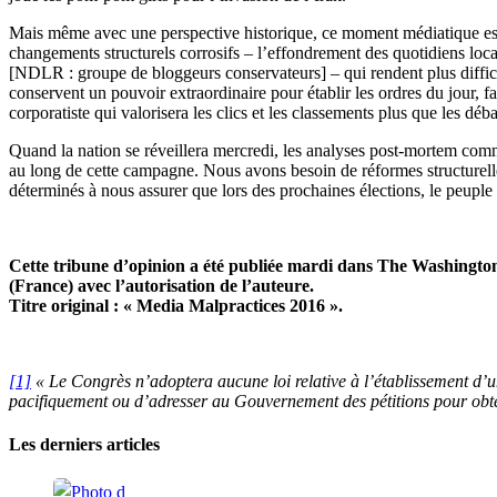
Mais même avec une perspective historique, ce moment médiatique est p
changements structurels corrosifs – l’effondrement des quotidiens locau
[NDLR : groupe de bloggeurs conservateurs] – qui rendent plus difficil
conservent un pouvoir extraordinaire pour établir les ordres du jour, f
corporatiste qui valorisera les clics et les classements plus que les d
Quand la nation se réveillera mercredi, les analyses post-mortem comme
au long de cette campagne. Nous avons besoin de réformes structurelles 
déterminés à nous assurer que lors des prochaines élections, le peuple
Cette tribune d’opinion a été publiée mardi dans The Washingto
(France) avec l’autorisation de l’auteure.
Titre original : « Media Malpractices 2016 ».
[1]
« Le Congrès n’adoptera aucune loi relative à l’établissement d’une 
pacifiquement ou d’adresser au Gouvernement des pétitions pour obten
Les derniers articles