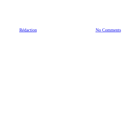
ons américaines 2016 : où est pa
By
Rédaction
10 novembre 2016
No Comments