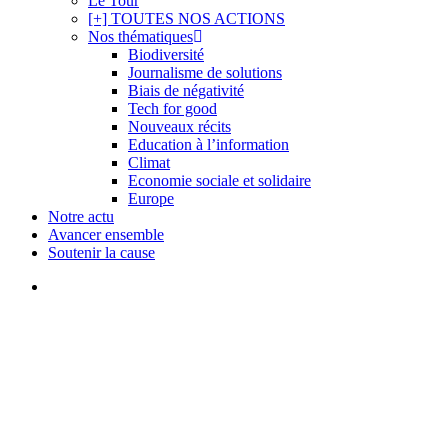
Le Tour
[+] TOUTES NOS ACTIONS
Nos thématiques
Biodiversité
Journalisme de solutions
Biais de négativité
Tech for good
Nouveaux récits
Education à l’information
Climat
Economie sociale et solidaire
Europe
Notre actu
Avancer ensemble
Soutenir la cause
search