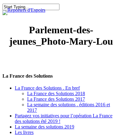
Skip
to
search
Menu
Close
main
Search
content
Parlement-des-
jeunes_Photo-Mary-Lou
La France des Solutions
La France des Solutions . En bref
La France des Solutions 2018
La France des Solutions 2017
La semaine des solutions . éditions 2016 et
2017
Partagez vos initiatives pour l’opération La France
des solutions été 2019 !
La semaine des solutions 2019
Les livres