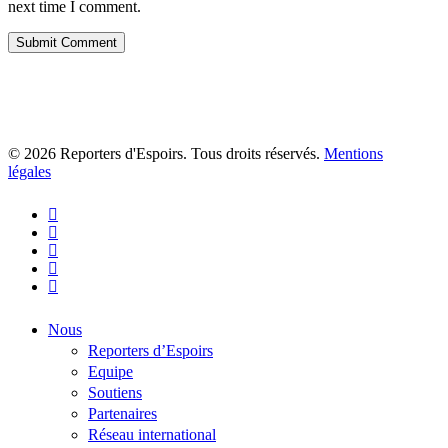
next time I comment.
© 2026 Reporters d'Espoirs. Tous droits réservés.
Mentions
légales
twitter
facebook
linkedin
youtube
flickr
Close
Nous
Menu
Reporters d’Espoirs
Equipe
Soutiens
Partenaires
Réseau international