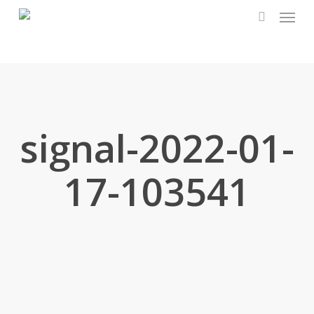
Menu
Skip
to
search
main
content
signal-2022-01-
17-103541