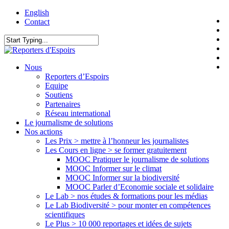
Skip
English
t
to
Contact
f
main
l
content
y
Close
i
Search
f
search
Menu
Nous
Reporters d’Espoirs
Equipe
Soutiens
Partenaires
Réseau international
Le journalisme de solutions
Nos actions
Les Prix > mettre à l’honneur les journalistes
Les Cours en ligne > se former gratuitement
MOOC Pratiquer le journalisme de solutions
MOOC Informer sur le climat
MOOC Informer sur la biodiversité
MOOC Parler d’Economie sociale et solidaire
Le Lab > nos études & formations pour les médias
Le Lab Biodiversité > pour monter en compétences
scientifiques
Le Plus > 10 000 reportages et idées de sujets