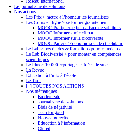
Réseau international
Le journalisme de solutions
Nos actions
Les Prix > mettre à l’honneur les journalistes
Les Cours en ligne > se former gratuitement
MOOC Pratiquer le journalisme de solutions
MOOC Informer sur le climat
MOOC Informer sur la biodiversité
MOOC Parler d’Economie sociale et solidaire
Le Lab > nos études & formations pour les médias
Le Lab Biodiversité > pour monter en compétences
scientifiques
Le Plus > 10 000 reportages et idées de sujets
La Revue
Éducation à l’info à l’école
Le Tour
[+] TOUTES NOS ACTIONS
Nos thématiques
Biodiversité
Journalisme de solutions
Biais de négativité
Tech for good
Nouveaux récits
Education à l’information
Climat