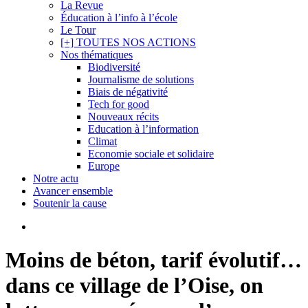
La Revue
Éducation à l’info à l’école
Le Tour
[+] TOUTES NOS ACTIONS
Nos thématiques
Biodiversité
Journalisme de solutions
Biais de négativité
Tech for good
Nouveaux récits
Education à l’information
Climat
Economie sociale et solidaire
Europe
Notre actu
Avancer ensemble
Soutenir la cause
search
Moins de béton, tarif évolutif…
dans ce village de l’Oise, on