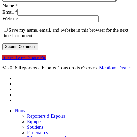
Name
*
Email
*
Website
Save my name, email, and website in this browser for the next
time I comment.
Share
Tweet
Share
Pin
© 2026 Reporters d'Espoirs. Tous droits réservés.
Mentions légales
twitter
facebook
linkedin
youtube
flickr
Close
Nous
Menu
Reporters d’Espoirs
Equipe
Soutiens
Partenaires