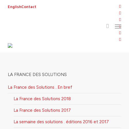
Skip
twitt
English
Contact
to
search
face
main
linke
Menu
content
lourdes2019
yout
inst
flickr
LA FRANCE DES SOLUTIONS
La France des Solutions . En bref
La France des Solutions 2018
La France des Solutions 2017
La semaine des solutions . éditions 2016 et 2017