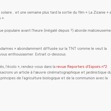
solaire… et une semaine plus tard la sortie du film « La Zizanie » 
 ».
ique populaire avant l’heure (inégalé depuis ?) aborde malicieusem
 Gendarmes » abondamment diffusée sur la TNT comme le veut la
 vous enthousiasmer. Extrait ci-dessous.
nès, l’écolo », rendez-vous dans la
revue Reporters d’Espoirs n°2
sacrons un article à l’œuvre cinématographique et jardinistique d
s principes de l’agriculture biologique et de la communion avec la