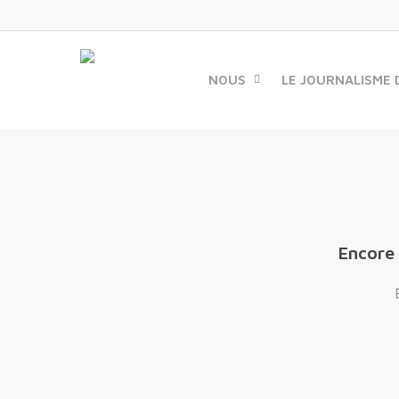
Skip
to
main
content
NOUS
LE JOURNALISME 
Encore 