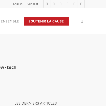
English
Contact
twitter
facebook
linkedin
youtube
instagram
flickr
search
 ENSEMBLE
SOUTENIR LA CAUSE
low-tech
LES DERNIERS ARTICLES