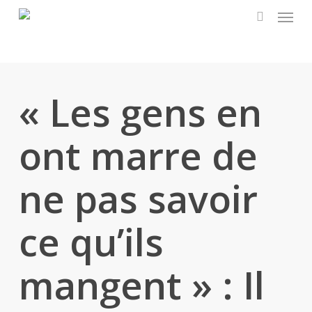
Menu
Skip
to
search
main
content
« Les gens en
ont marre de
ne pas savoir
ce qu’ils
mangent » : Il