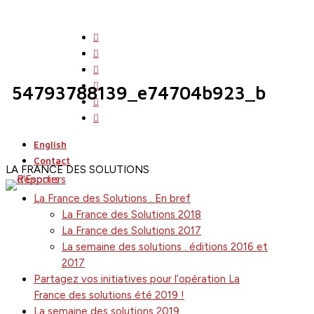
Skip
to
twitter
main
facebook
content
linkedin
youtube
54793788139_e74704b923_b
instagram
search
Menu
flickr
English
Contact
LA FRANCE DES SOLUTIONS
La France des Solutions . En bref
La France des Solutions 2018
La France des Solutions 2017
La semaine des solutions . éditions 2016 et
2017
Partagez vos initiatives pour l’opération La
France des solutions été 2019 !
La semaine des solutions 2019