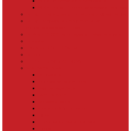
MOOC Informer sur la biodiversité
MOOC Parler d’Economie sociale et solidaire
Le Lab > nos études & formations pour les médias
Le Lab Biodiversité > pour monter en
compétences scientifiques
Le Plus > 10 000 reportages et idées de sujets
La Revue
Éducation à l’info à l’école
Le Tour
[+] TOUTES NOS ACTIONS
Nos thématiques
Biodiversité
Journalisme de solutions
Biais de négativité
Tech for good
Nouveaux récits
Education à l’information
Climat
Economie sociale et solidaire
Europe