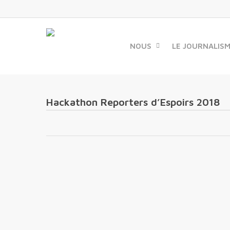
Skip
to
main
content
NOUS
LE JOURNALIS
Hackathon Reporters d’Espoirs 2018