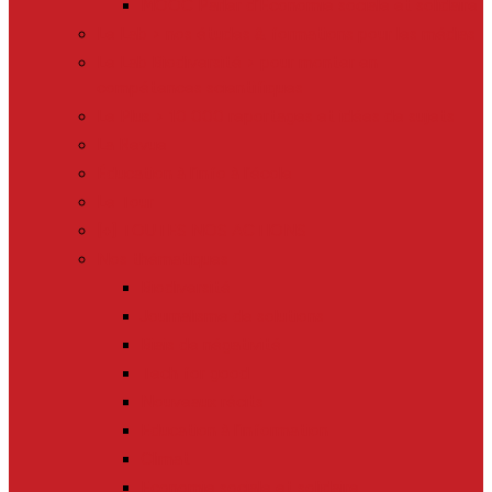
MOOC Parler d’Economie sociale et solidaire
Le Lab > nos études & formations pour les médias
Le Lab Biodiversité > pour monter en
compétences scientifiques
Le Plus > 10 000 reportages et idées de sujets
La Revue
Éducation à l’info à l’école
Le Tour
[+] TOUTES NOS ACTIONS
Nos thématiques
Biodiversité
Journalisme de solutions
Biais de négativité
Tech for good
Nouveaux récits
Education à l’information
Climat
Economie sociale et solidaire