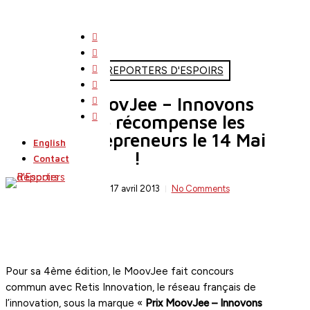
Skip
to
twitter
main
facebook
content
linkedin
L'ACTU DE REPORTERS D'ESPOIRS
youtube
Le Prix MoovJee – Innovons
instagram
search
Menu
flickr
Ensemble récompense les
jeunes entrepreneurs le 14 Mai
English
!
Contact
By
Rédaction
17 avril 2013
No Comments
Pour sa 4ème édition, le MoovJee fait concours
commun avec Retis Innovation, le réseau français de
l’innovation, sous la marque «
Prix MoovJee – Innovons