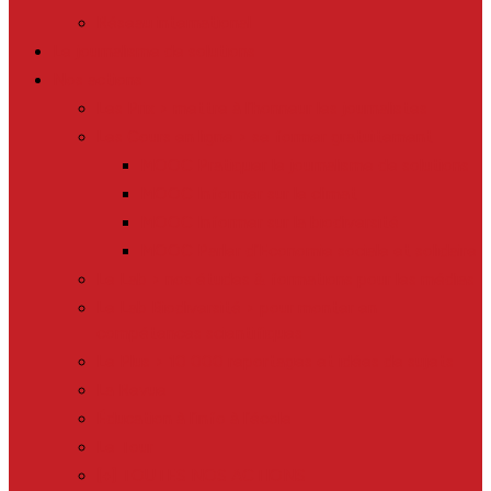
Réseau international
Le journalisme de solutions
Nos actions
Les Prix > mettre à l’honneur les journalistes
Les Cours en ligne > se former gratuitement
MOOC Pratiquer le journalisme de solutions
MOOC Informer sur le climat
MOOC Informer sur la biodiversité
MOOC Parler d’Economie sociale et solidaire
Le Lab > nos études & formations pour les médias
Le Lab Biodiversité > pour monter en
compétences scientifiques
Le Plus > 10 000 reportages et idées de sujets
La Revue
Éducation à l’info à l’école
Le Tour
[+] TOUTES NOS ACTIONS