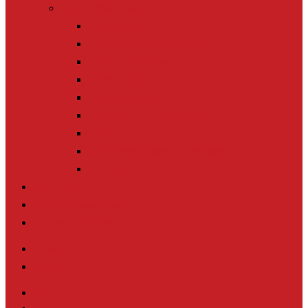
Nos thématiques
Biodiversité
Journalisme de solutions
Biais de négativité
Tech for good
Nouveaux récits
Education à l’information
Climat
Economie sociale et solidaire
Europe
Notre actu
Avancer ensemble
Soutenir la cause
English
Contact
twitter