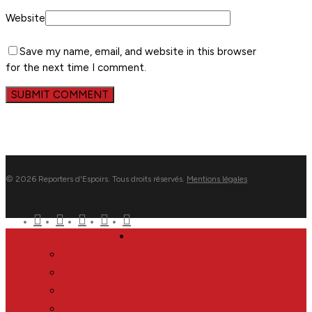
Website
Save my name, email, and website in this browser
for the next time I comment.
© 2026 Reporters d'Espoirs. Tous droits réservés.
Mentions légales
twitter
facebook
linkedin
youtube
flickr
Close
Nous
Menu
Reporters d’Espoirs
Equipe
Soutiens
Partenaires