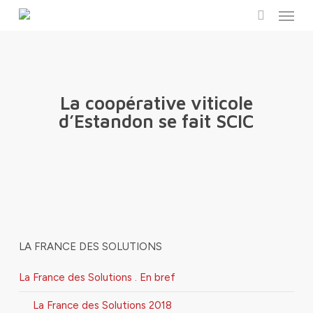
Menu
Skip
to
search
main
content
La coopérative viticole
d’Estandon se fait SCIC
LA FRANCE DES SOLUTIONS
La France des Solutions . En bref
La France des Solutions 2018