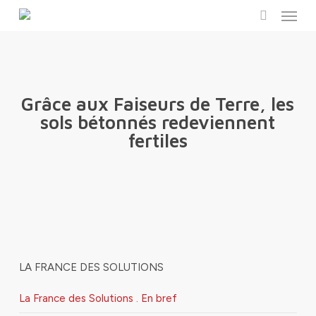
Menu
Skip
to
search
main
content
Grâce aux Faiseurs de Terre, les
sols bétonnés redeviennent
fertiles
LA FRANCE DES SOLUTIONS
La France des Solutions . En bref