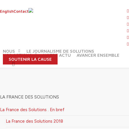
Skip
to
t
English
Contact
main
f
content
l
Génération Beatles : quand des
y
séniors de Manchester rejouent
i
l’époque des sixties pour vaincre
f
l’isolement
NOUS
LE JOURNALISME DE SOLUTIONS
NOS ACTIONS
NOTRE ACTU
AVANCER ENSEMBLE
SOUTENIR LA CAUSE
search
LA FRANCE DES SOLUTIONS
La France des Solutions . En bref
La France des Solutions 2018