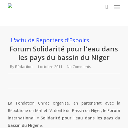
Menu
Skip
to
search
main
content
L'actu de Reporters d'Espoirs
Forum Solidarité pour l'eau dans
les pays du bassin du Niger
By
Rédaction
1 octobre 2011
No Comments
La Fondation Chirac organise, en partenariat avec la
République du Mali et l’Autorité du Bassin du Niger, le
Forum
international « Solidarité pour l’eau dans les pays du
bassin du Niger »
.