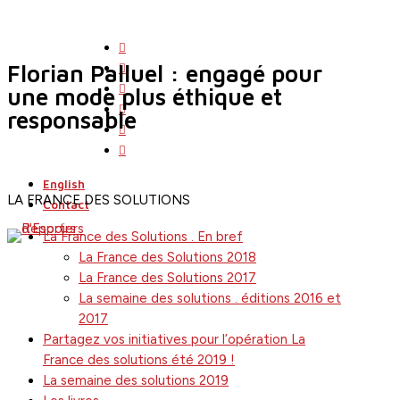
Skip
to
twitter
main
facebook
Florian Palluel : engagé pour
content
linkedin
une mode plus éthique et
youtube
responsable
instagram
search
Menu
flickr
English
LA FRANCE DES SOLUTIONS
Contact
La France des Solutions . En bref
La France des Solutions 2018
La France des Solutions 2017
La semaine des solutions . éditions 2016 et
2017
Partagez vos initiatives pour l’opération La
France des solutions été 2019 !
La semaine des solutions 2019