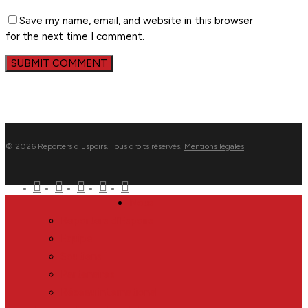
Save my name, email, and website in this browser
for the next time I comment.
© 2026 Reporters d'Espoirs. Tous droits réservés.
Mentions légales
twitter
facebook
linkedin
youtube
flickr
Close
Nous
Menu
Reporters d’Espoirs
Equipe
Soutiens
Partenaires
Réseau international