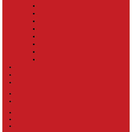
Journalisme de solutions
Biais de négativité
Tech for good
Nouveaux récits
Education à l’information
Climat
Economie sociale et solidaire
Europe
Notre actu
Avancer ensemble
Soutenir la cause
English
Contact
twitter
facebook
linkedin