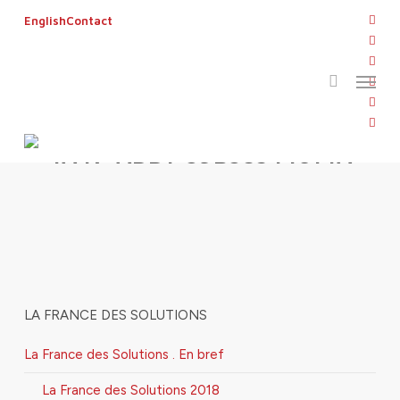
Skip
twitt
English
Contact
to
search
face
main
linke
Menu
content
yout
inst
flickr
thumbnail_28DA4489-8D7F-
4A47-ADD1-39B38544014A
LA FRANCE DES SOLUTIONS
La France des Solutions . En bref
La France des Solutions 2018