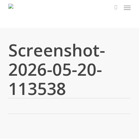
Menu
Skip
to
search
main
content
Screenshot-
2026-05-20-
113538