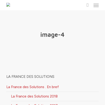
Menu
Skip
to
search
main
content
image-4
LA FRANCE DES SOLUTIONS
La France des Solutions . En bref
La France des Solutions 2018