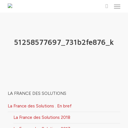
Menu
Skip
to
search
main
content
51258577697_731b2fe876_k
LA FRANCE DES SOLUTIONS
La France des Solutions . En bref
La France des Solutions 2018