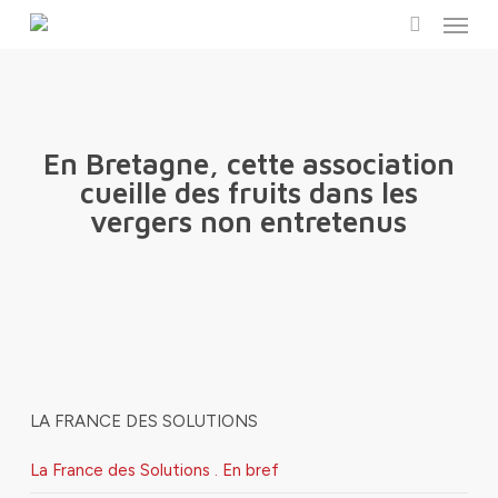
Menu
Skip
to
search
main
content
En Bretagne, cette association
cueille des fruits dans les
vergers non entretenus
LA FRANCE DES SOLUTIONS
La France des Solutions . En bref