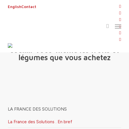
Skip
twitt
English
Contact
to
search
face
main
linke
Menu
content
yout
inst
flickr
Dans ce jardin, vous pouvez
cueillir vous-même les fruits et
légumes que vous achetez
LA FRANCE DES SOLUTIONS
La France des Solutions . En bref